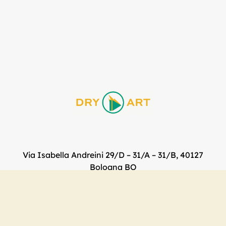
Via Isabella Andreini 29/D – 31/A – 31/B, 40127
Bologna BO
Lun-Ven: 10 – 18 | Sab-Dom: Chiuso.​
e-mail:
dry-art@dry-art.com