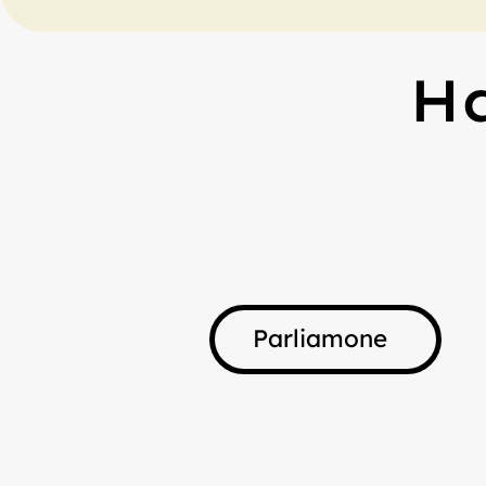
H
Parliamone