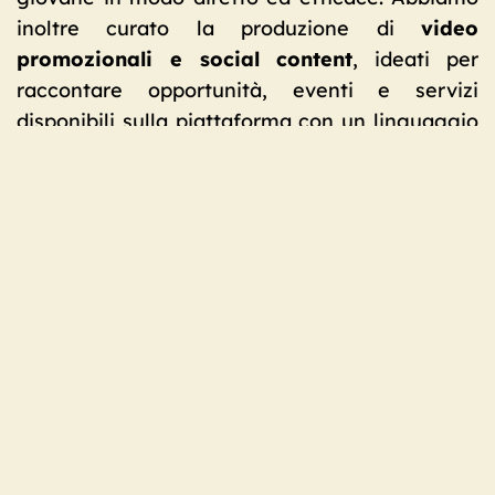
inoltre curato la produzione di
video
promozionali e social content
, ideati per
raccontare opportunità, eventi e servizi
disponibili sulla piattaforma con un linguaggio
dinamico, immediato e vicino alle nuove
generazioni. Parallelamente abbiamo gestito la
parte
social media
, contribuendo ad
aumentare visibilità, interazione e diffusione
dei messaggi rivolti ai giovani del territorio.